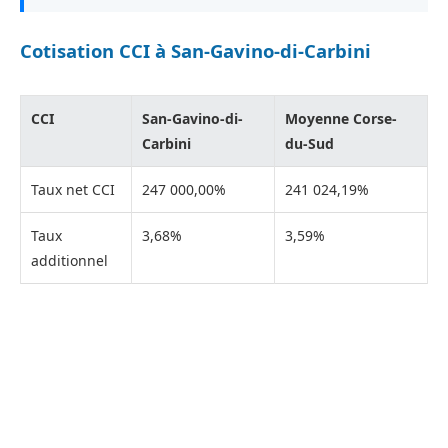
Cotisation CCI à San-Gavino-di-Carbini
CCI
San-Gavino-di-
Moyenne Corse-
Carbini
du-Sud
Taux net CCI
247 000,00%
241 024,19%
Taux
3,68%
3,59%
additionnel