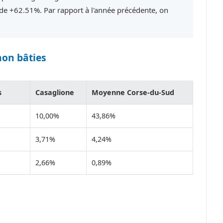
e +62.51%. Par rapport à l'année précédente, on
non bâties
s
Casaglione
Moyenne Corse-du-Sud
10,00%
43,86%
3,71%
4,24%
2,66%
0,89%