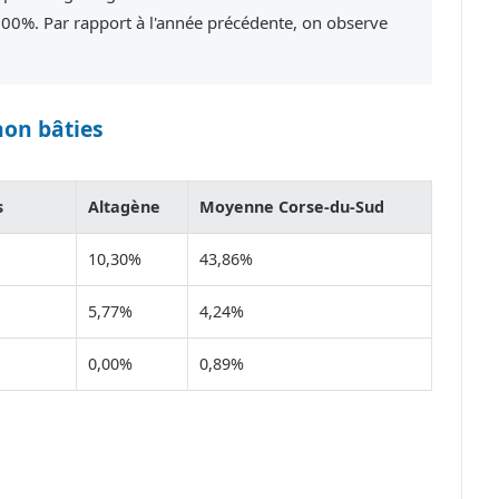
100%. Par rapport à l'année précédente, on observe
non bâties
s
Altagène
Moyenne Corse-du-Sud
10,30%
43,86%
5,77%
4,24%
0,00%
0,89%