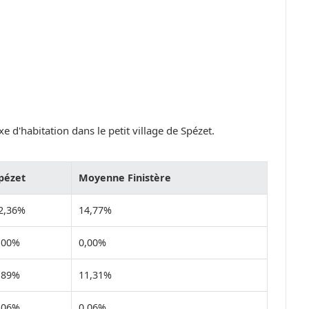
e d'habitation dans le petit village de Spézet.
pézet
Moyenne Finistère
2,36%
14,77%
,00%
0,00%
,89%
11,31%
,06%
0,06%