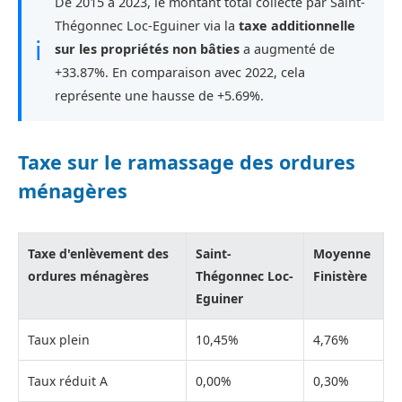
De 2015 à 2023, le montant total collecté par Saint-
Thégonnec Loc-Eguiner via la
taxe additionnelle
ℹ
sur les propriétés non bâties
a augmenté de
+33.87%. En comparaison avec 2022, cela
représente une hausse de +5.69%.
Taxe sur le ramassage des ordures
ménagères
Taxe d'enlèvement des
Saint-
Moyenne
ordures ménagères
Thégonnec Loc-
Finistère
Eguiner
Taux plein
10,45%
4,76%
Taux réduit A
0,00%
0,30%