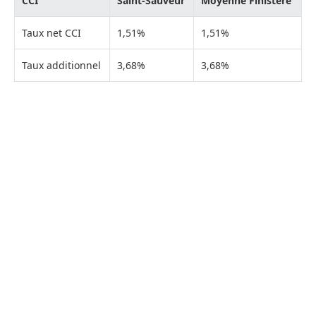
CCI
Saint-Sauveur
Moyenne Finistère
Taux net CCI
1,51%
1,51%
Taux additionnel
3,68%
3,68%