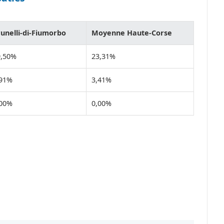
unelli-di-Fiumorbo
Moyenne Haute-Corse
9,50%
23,31%
,91%
3,41%
,00%
0,00%