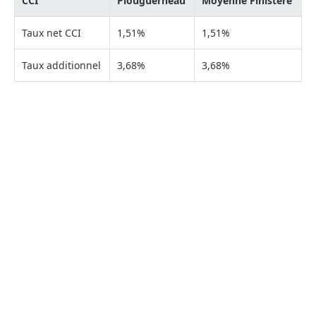
CCI
Plouguerneau
Moyenne Finistère
Taux net CCI
1,51%
1,51%
Taux additionnel
3,68%
3,68%