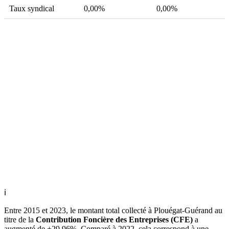
Taux syndical
0,00%
0,00%
ℹ
Entre 2015 et 2023, le montant total collecté à Plouégat-Guérand au
titre de la
Contribution Foncière des Entreprises (CFE)
a
augmenté de +29.96%. Comparé à 2022, cela correspond à une