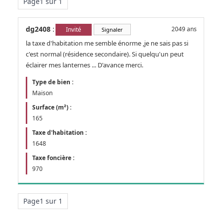
Page1 sur 1
dg2408
:
2049 ans
Invité
Signaler
la taxe d'habitation me semble énorme ,je ne sais pas si
c'est normal (résidence secondaire). Si quelqu'un peut
éclairer mes lanternes ... D'avance merci.
Type de bien :
Maison
Surface (m²) :
165
Taxe d'habitation :
1648
Taxe foncière :
970
Page1 sur 1