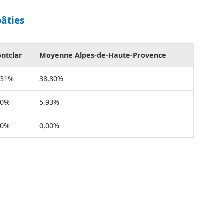
bâties
ntclar
Moyenne Alpes-de-Haute-Provence
,31%
38,30%
70%
5,93%
00%
0,00%