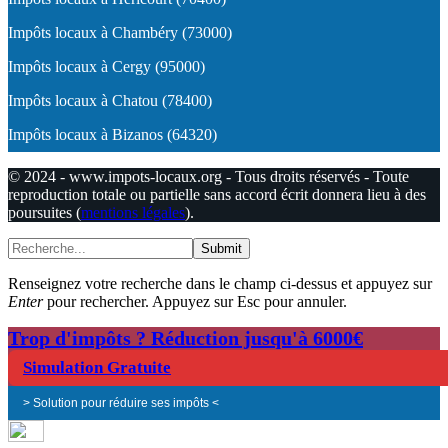
Impôts locaux à Chambéry (73000)
Impôts locaux à Cergy (95000)
Impôts locaux à Chatou (78400)
Impôts locaux à Bizanos (64320)
© 2024 - www.impots-locaux.org - Tous droits réservés - Toute
reproduction totale ou partielle sans accord écrit donnera lieu à des
poursuites (
mentions légales
).
Submit
Renseignez votre recherche dans le champ ci-dessus et appuyez sur
Enter
pour rechercher. Appuyez sur Esc pour annuler.
Trop d'impôts ? Réduction jusqu'à 6000€
Simulation Gratuite
> Solution pour réduire ses impôts <