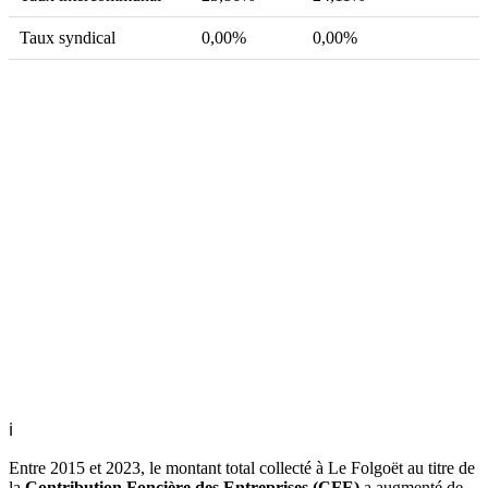
Taux syndical
0,00%
0,00%
ℹ
Entre 2015 et 2023, le montant total collecté à Le Folgoët au titre de
la
Contribution Foncière des Entreprises (CFE)
a augmenté de