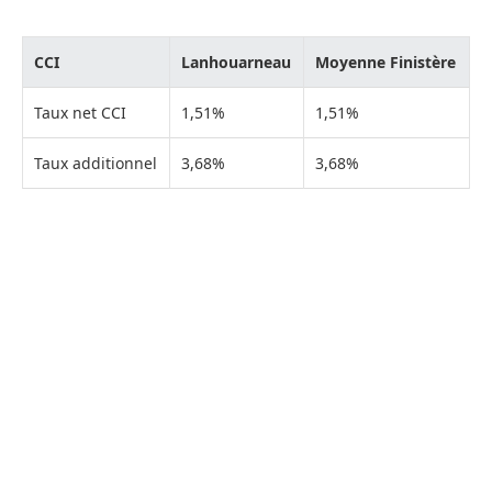
CCI
Lanhouarneau
Moyenne Finistère
Taux net CCI
1,51%
1,51%
Taux additionnel
3,68%
3,68%