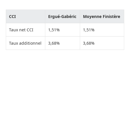
CCI
Ergué-Gabéric
Moyenne Finistère
Taux net CCI
1,51%
1,51%
Taux additionnel
3,68%
3,68%