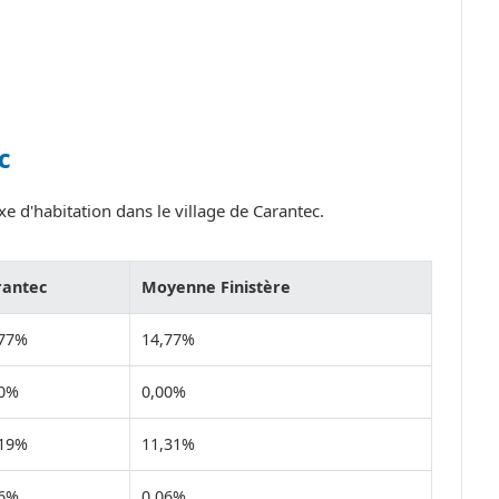
c
e d'habitation dans le village de Carantec.
rantec
Moyenne Finistère
,77%
14,77%
00%
0,00%
,19%
11,31%
06%
0,06%