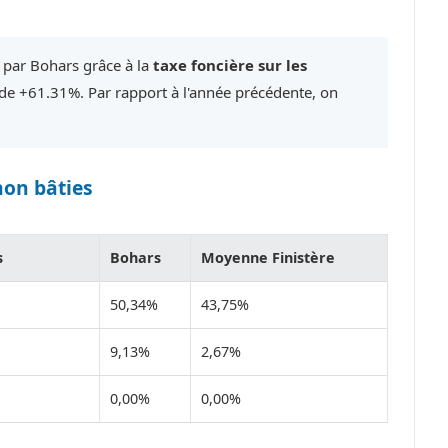
 par Bohars grâce à la
taxe foncière sur les
e +61.31%. Par rapport à l'année précédente, on
non bâties
s
Bohars
Moyenne Finistère
50,34%
43,75%
9,13%
2,67%
0,00%
0,00%