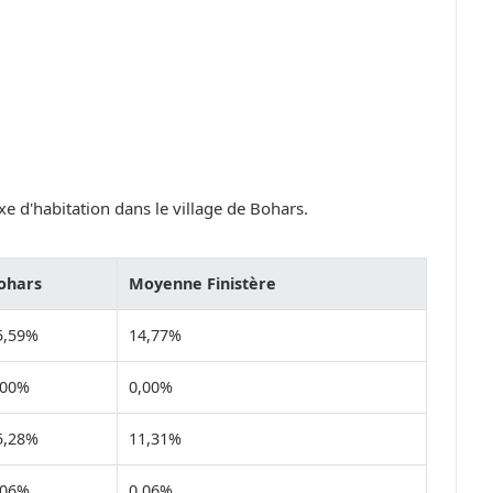
e d'habitation dans le village de Bohars.
ohars
Moyenne Finistère
5,59%
14,77%
,00%
0,00%
5,28%
11,31%
,06%
0,06%