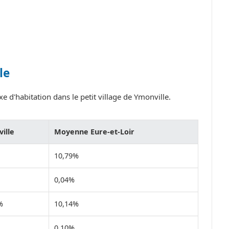
le
e d'habitation dans le petit village de Ymonville.
ille
Moyenne Eure-et-Loir
10,79%
0,04%
%
10,14%
0,10%