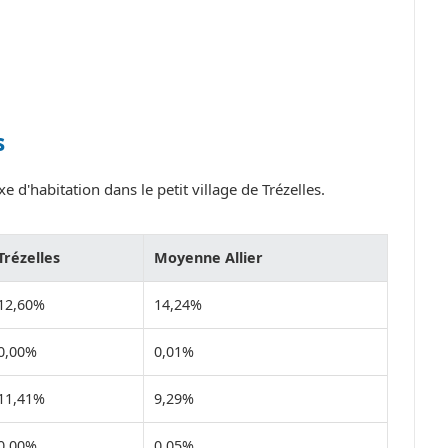
s
 d'habitation dans le petit village de Trézelles.
Trézelles
Moyenne Allier
12,60%
14,24%
0,00%
0,01%
11,41%
9,29%
0,00%
0,05%