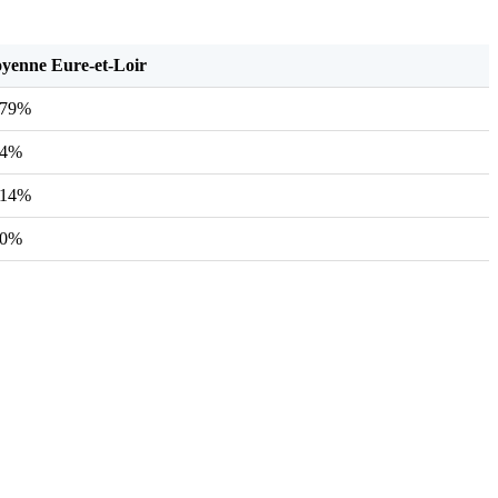
yenne Eure-et-Loir
,79%
04%
,14%
10%