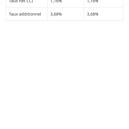
Taux net CCI
1,16%
1,16%
Taux additionnel
3,68%
3,68%