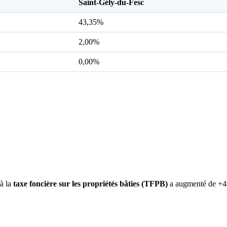
Saint-Gély-du-Fesc
43,35%
2,00%
0,00%
 à la
taxe foncière sur les propriétés bâties (TFPB)
a augmenté de +46