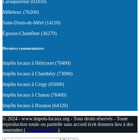
Lavaqueresse (02450)
Millebosc (76260)
Saint-Denis-de-Méré (14110)
Éguzon-Chantôme (36270)
Derniers commentaires
Impôts locaux à Héricourt (70400)
Impôts locaux à Chambéry (73000)
Impôts locaux à Cergy (95000)
Impôts locaux à Chatou (78400)
Impôts locaux à Bizanos (64320)
© 2024 - www.impots-locaux.org - Tous droits réservés - Toute
reproduction totale ou partielle sans accord écrit donnera lieu à des
poursuites (
mentions légales
).