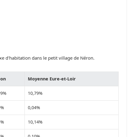
e d'habitation dans le petit village de Néron.
ron
Moyenne Eure-et-Loir
99%
10,79%
0%
0,04%
5%
10,14%
3%
0,10%