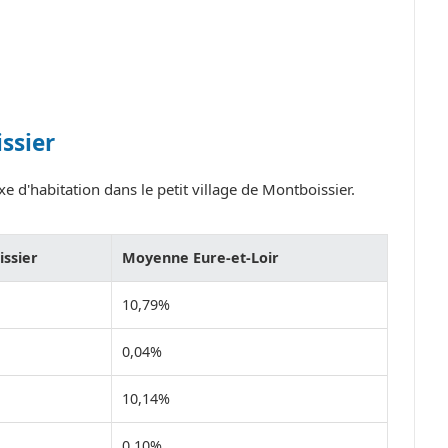
ssier
e d'habitation dans le petit village de Montboissier.
ssier
Moyenne Eure-et-Loir
10,79%
0,04%
10,14%
0,10%