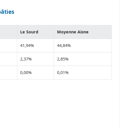
bâties
Le Sourd
Moyenne Aisne
41,94%
44,84%
2,37%
2,85%
0,00%
0,01%