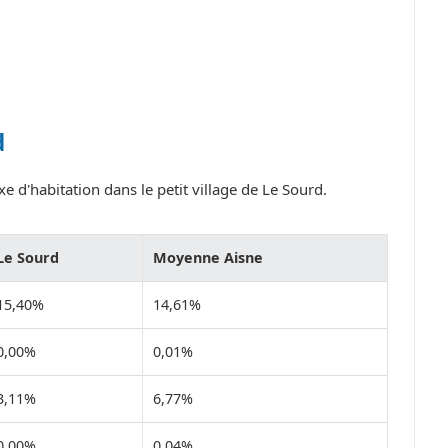
d
e d'habitation dans le petit village de Le Sourd.
Le Sourd
Moyenne Aisne
15,40%
14,61%
0,00%
0,01%
3,11%
6,77%
0,00%
0,04%