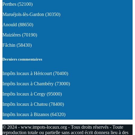
Perthes (52100)
Maruéjols-lès-Gardon (30350)
Anould (88650)
Maizières (70190)
Fâchin (58430)
Derniers commentaires
Impôts locaux à Héricourt (70400)
Impôts locaux à Chambéry (73000)
Impôts locaux à Cergy (95000)
Impôts locaux à Chatou (78400)
Impôts locaux à Bizanos (64320)
© 2024 - www.impots-locaux.org - Tous droits réservés - Toute
reproduction totale ou partielle sans accord écrit donnera lieu à des