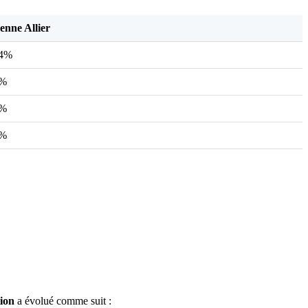
nne Allier
24%
1%
9%
5%
tion
a évolué comme suit :