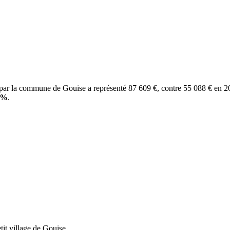
s par la commune de Gouise a représenté 87 609 €, contre 55 088 € en 2
7%
.
tit village de Gouise.