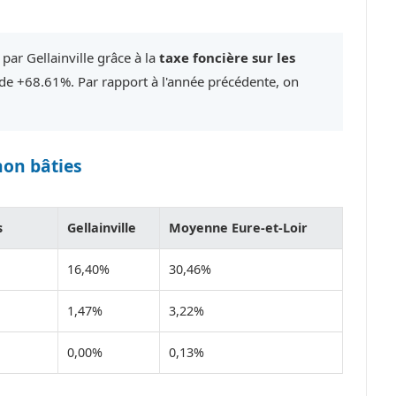
par Gellainville grâce à la
taxe foncière sur les
e +68.61%. Par rapport à l'année précédente, on
non bâties
s
Gellainville
Moyenne Eure-et-Loir
16,40%
30,46%
1,47%
3,22%
0,00%
0,13%