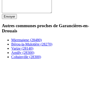
Autres communes proches de Garancières-en-
Drouais
Miermaigne (28480)
Bérou-la-Mulotière (28270)
Varize (28140)
Amilly (28300)
Coltainville (28300)