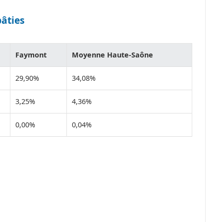
bâties
Faymont
Moyenne Haute-Saône
29,90%
34,08%
3,25%
4,36%
0,00%
0,04%