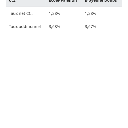
CCI
École-Valentin
Moyenne Doubs
Taux net CCI
1,38%
1,38%
Taux additionnel
3,68%
3,67%