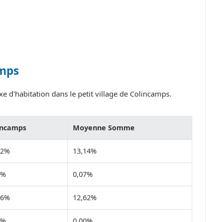
amps
e d'habitation dans le petit village de Colincamps.
incamps
Moyenne Somme
92%
13,14%
0%
0,07%
16%
12,62%
0%
0,00%