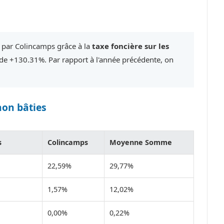
é par Colincamps grâce à la
taxe foncière sur les
e +130.31%. Par rapport à l'année précédente, on
non bâties
s
Colincamps
Moyenne Somme
22,59%
29,77%
1,57%
12,02%
0,00%
0,22%