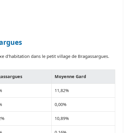
sargues
e d'habitation dans le petit village de Bragassargues.
gassargues
Moyenne Gard
%
11,82%
%
0,00%
2%
10,89%
%
0,16%