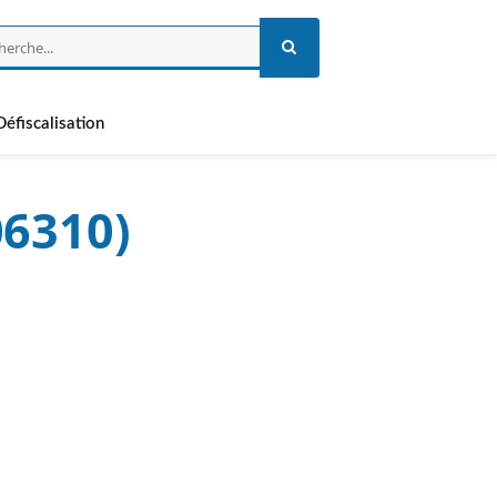
Défiscalisation
06310)